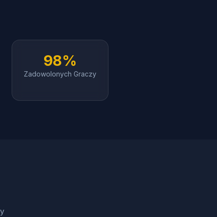
98%
Zadowolonych Graczy
zy