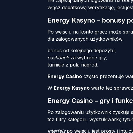
nie zapisuj danych logowania na obc
włącz dodatkową weryfikację, jeśli jes
Energy Kasyno – bonusy p
Po wejściu na konto gracz może spr
dla zalogowanych użytkowników.
bonus od kolejnego depozytu,
cashback
za wybrane gry,
turnieje z pulą nagród.
Energy Casino
często prezentuje war
W
Energy Kasyno
warto też sprawdza
Energy Casino – gry i funkc
Po zalogowaniu użytkownik zyskuje sz
też filtry kategorii, wyszukiwarkę ty
Interfejs
po wejściu jest prosty i intui