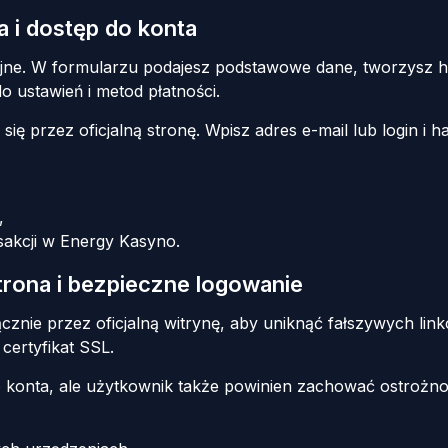
a i dostęp do konta
icyjne. W formularzu podajesz podstawowe dane, tworzysz h
o ustawień i metod płatności.
ię przez oficjalną stronę. Wpisz adres e-mail lub login i 
,
ansakcji w Energy Kasyno.
strona i bezpieczne logowanie
znie przez oficjalną witrynę, aby uniknąć fałszywych link
ertyfikat SSL.
konta, ale użytkownik także powinien zachować ostrożno