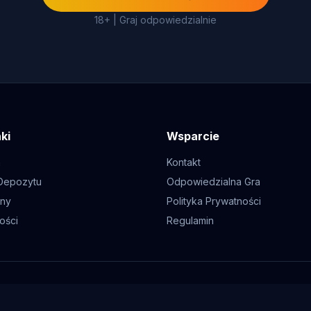
18+ | Graj odpowiedzialnie
ki
Wsparcie
n
Kontakt
Depozytu
Odpowiedzialna Gra
ny
Polityka Prywatności
ości
Regulamin