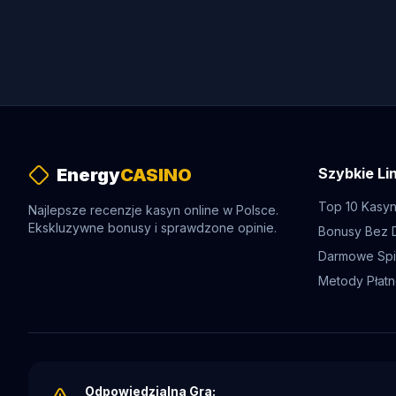
Energy
CASINO
Szybkie Lin
Top 10 Kasy
Najlepsze recenzje kasyn online w Polsce.
Ekskluzywne bonusy i sprawdzone opinie.
Bonusy Bez 
Darmowe Spi
Metody Płatn
Odpowiedzialna Gra: