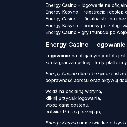
Energy Casino – logowanie na oficjaln
Energy Kasyno – rejestracja i dostęp 
Energy Casino – oficjalna strona i be
Energy Kasyno – bonusy po zalogow
Energy Casino – gry i funkcje po wejś
Energy Casino – logowanie n
Logowanie
na oficjalnym portalu jest
konta gracza i pełnej oferty platformy
Energy Casino
dba o bezpieczeństwo 
poprawność adresu oraz aktywuj do
wejdź na oficjalną witrynę,
kliknij przycisk logowania,
wpisz dane dostępu,
potwierdź i rozpocznij grę.
Energy Kasyno
umożliwia też odzyskani