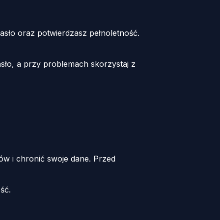
asło oraz potwierdzasz pełnoletność.
hasło, a przy problemach skorzystaj z
ów i chronić swoje dane. Przed
ść.