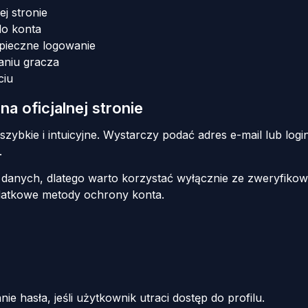
ej stronie
do konta
zpieczne logowanie
aniu gracza
ciu
a oficjalnej stronie
 szybkie i intuicyjne. Wystarczy podać adres e-mail lub lo
.
danych, dlatego warto korzystać wyłącznie ze zweryfikow
datkowe metody ochrony konta.
e hasła, jeśli użytkownik utraci dostęp do profilu.