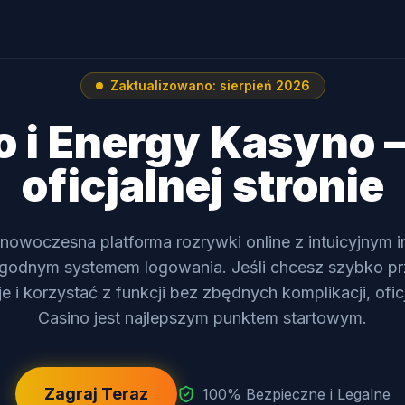
Zaktualizowano: sierpień 2026
 i Energy Kasyno 
oficjalnej stronie
nowoczesna platforma rozrywki online z intuicyjnym i
wygodnym systemem logowania. Jeśli chcesz szybko pr
 i korzystać z funkcji bez zbędnych komplikacji, ofic
Casino jest najlepszym punktem startowym.
Zagraj Teraz
100% Bezpieczne i Legalne