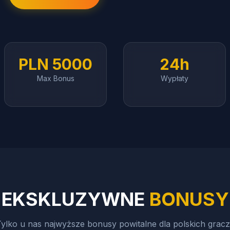
PLN 5000
24h
Max Bonus
Wypłaty
EKSKLUZYWNE
BONUSY
ylko u nas najwyższe bonusy powitalne dla polskich grac