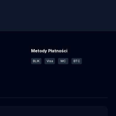
Metody Płatności
BLIK
Visa
MC
BTC