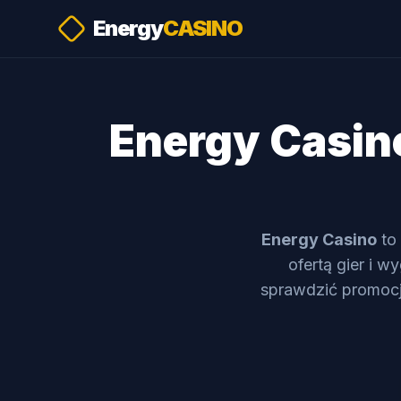
Energy
CASINO
Energy Casino
Energy Casino
to 
ofertą gier i 
sprawdzić promocje