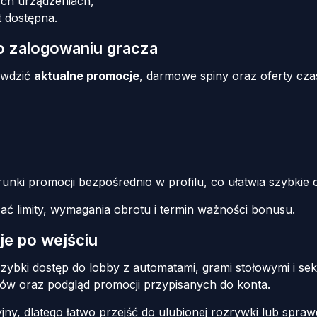
ych urządzeniach,
t dostępna.
o zalogowaniu gracza
awdzić
aktualne promocje
, darmowe spiny oraz oferty czas
unki promocji bezpośrednio w profilu, co ułatwia szybkie o
ć limity, wymagania obrotu i termin ważności bonusu.
je po wejściu
ybki dostęp do lobby z automatami, grami stołowymi i sekc
tułów oraz podgląd promocji przypisanych do konta.
cyjny, dlatego łatwo przejść do ulubionej rozrywki lub spraw