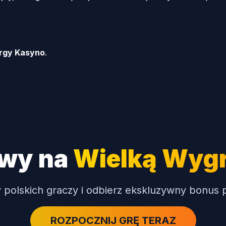
rgy Kasyno
.
wy na
Wielką Wyg
 polskich graczy i odbierz ekskluzywny bonus p
ROZPOCZNIJ GRĘ TERAZ